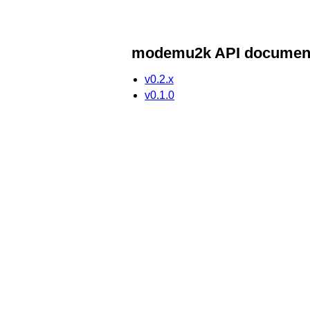
modemu2k API document
v0.2.x
v0.1.0